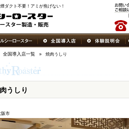
！排煙ダクト不要！アミが焦げない！
全国導入店一覧
»
焼肉うしり
肉うしり
大阪市