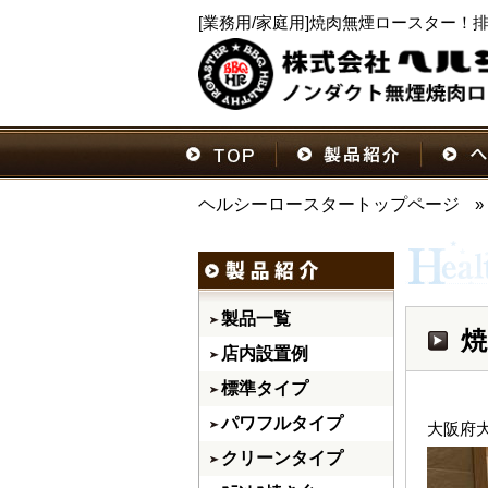
[業務用/家庭用]焼肉無煙ロースター
ヘルシーロースタートップページ
»
製品一覧
焼
店内設置例
標準タイプ
パワフルタイプ
大阪府
クリーンタイプ