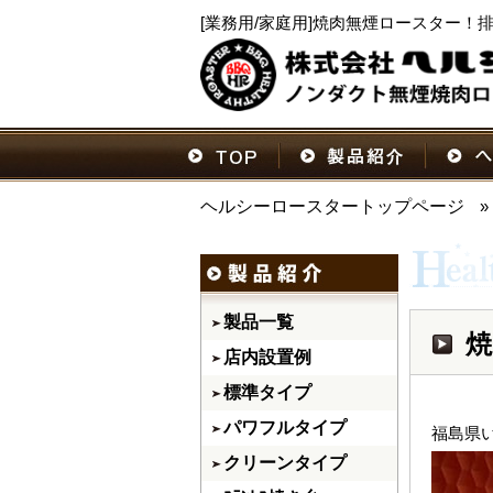
[業務用/家庭用]焼肉無煙ロースター
ヘルシーロースタートップページ
»
製品一覧
焼
店内設置例
標準タイプ
パワフルタイプ
福島県
クリーンタイプ