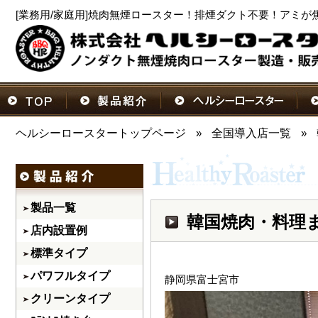
[業務用/家庭用]焼肉無煙ロースター！排煙ダクト不要！アミが
ヘルシーロースタートップページ
»
全国導入店一覧
»
製品一覧
韓国焼肉・料理
店内設置例
標準タイプ
パワフルタイプ
静岡県富士宮市
クリーンタイプ