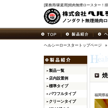
[業務用/家庭用]焼肉無煙ロースター
ヘルシーロースタートップページ
»
製品一覧
焼
店内設置例
標準タイプ
パワフルタイプ
福岡県
クリーンタイプ