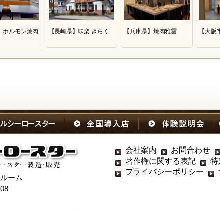
】ホルモン焼肉
【長崎県】味楽 きらく
【兵庫県】焼肉雅雲
【大阪
会社案内
お問合わせ
著作権に関する表記
特
プライバシーポリシー
ールーム
08