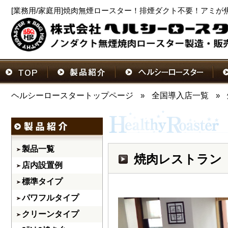
[業務用/家庭用]焼肉無煙ロースター！排煙ダクト不要！アミが
ヘルシーロースタートップページ
»
全国導入店一覧
»
製品一覧
焼肉レストラン
店内設置例
標準タイプ
パワフルタイプ
クリーンタイプ