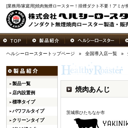
[業務用/家庭用]焼肉無煙ロースター！排煙ダクト不要！アミが
ヘルシーロースタートップページ
»
全国導入店一覧
»
製品一覧
焼肉あんじ
店内設置例
標準タイプ
パワフルタイプ
茨城県ひたちなか市
クリーンタイプ